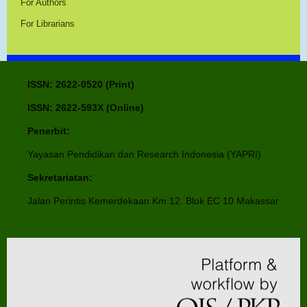
For Authors
For Librarians
ISSN: 2622-0520 (Print)
ISSN: 2622-593X (Online)
Penerbit:
Yayasan Pendidikan dan Research Indonesia (YAPRI)
Sekretariatan:
Jalan Perintis Kemerdekaan Km 12. Blok EC 10 Makassar